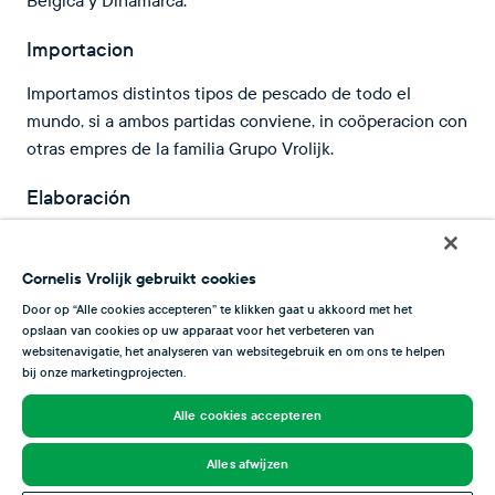
Belgica y Dinamarca.
Importacion
Importamos distintos tipos de pescado de todo el
mundo, si a ambos partidas conviene, in coöperacion con
otras empres de la familia Grupo Vrolijk.
Elaboración
Pescado fresco viene elaborado y empaquetado en
nuestro marca segun deseo del cliente.
Cornelis Vrolijk gebruikt cookies
Door op “Alle cookies accepteren” te klikken gaat u akkoord met het
Venta
opslaan van cookies op uw apparaat voor het verbeteren van
websitenavigatie, het analyseren van websitegebruik en om ons te helpen
Tanto fresco cómo congelado, lo cual congelamos en
bij onze marketingprojecten.
nuestros instalaciones en IJmuiden, así ofreciendo un
producto congelado de calidad extraordinario.
Alle cookies accepteren
Alles afwijzen