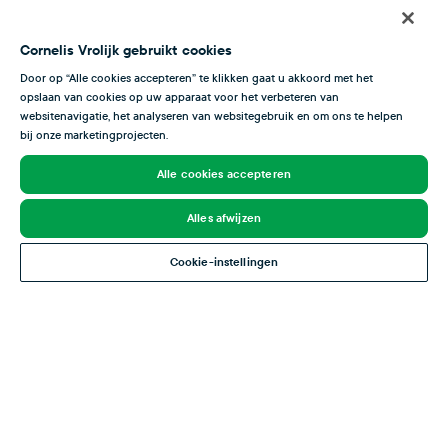
Estación
Cornelis Vrolijk gebruikt cookies
Dorada está diponible todo el año cómo producto congelado.
Door op “Alle cookies accepteren” te klikken gaat u akkoord met het
Ene
Feb
Mar
Abr
May
Jun
Jul
Ago
Sep
Oct
Nov
Dic
opslaan van cookies op uw apparaat voor het verbeteren van
websitenavigatie, het analyseren van websitegebruik en om ons te helpen
bij onze marketingprojecten.
Estación cerrada
Alle cookies accepteren
Pescado con hueva
Pescado delgado
Alles afwijzen
Calidad excelente
Cookie-instellingen