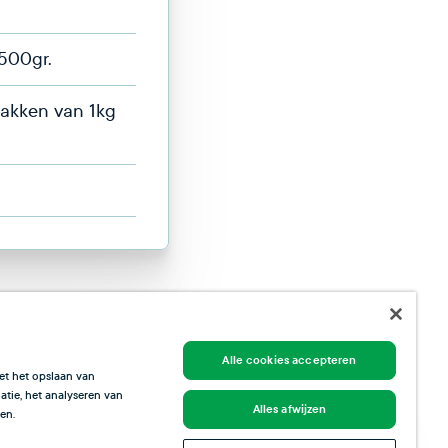
 500gr.
zakken van 1kg
Alle cookies accepteren
et het opslaan van
tie, het analyseren van
Alles afwijzen
en.