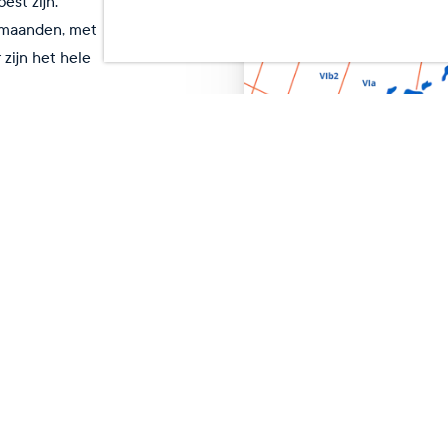
est zijn.
ermaanden, met
zijn het hele
aar op
oor de
t
Nov
Dec