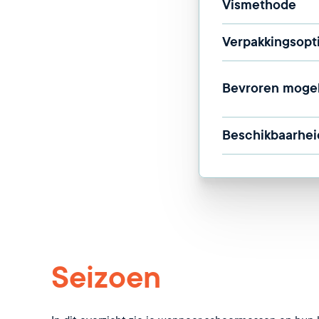
Vismethode
Verpakkingsopt
Bevroren mogel
Beschikbaarhei
Seizoen