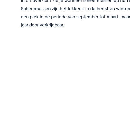
In dit overzicht zie je wanneer scheermessen op hun b
Scheermessen zijn het lekkerst in de herfst en wint
een piek in de periode van september tot maart, maar 
jaar door verkrijgbaar.
Scheermessen worden niet op volle zee gevangen, m
zandige kustgebieden in de Noordzee, voornamelijk v
Nederlandse kust (gebied IVc).
Jan
Feb
Mrt
Apr
Mei
Jun
Jul
Aug
Sep
Ok
Seizoen gesloten
Kuitperiode
Mager
Goed