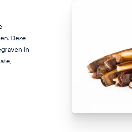
e
en. Deze
egraven in
ate,