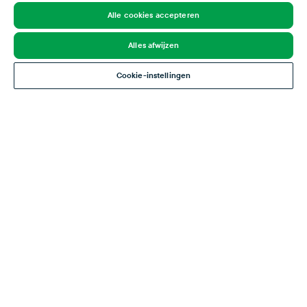
Alle cookies accepteren
Alles afwijzen
Cookie-instellingen
Vacature Expeditiemedewerker
IJmuiden, Nederland
Vast
MBO
Bekijk functie
Geroemd om onze kwaliteit