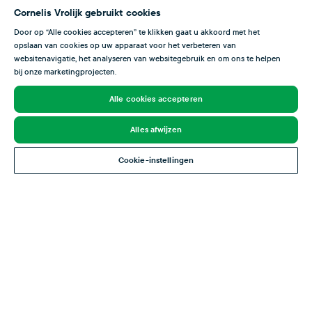
Wanneer je bij ons komt werken, krijg je hier ook een
Cornelis Vrolijk gebruikt cookies
heleboel voor terug! Wij bieden een veilige, plezierige
Door op “Alle cookies accepteren” te klikken gaat u akkoord met het
opslaan van cookies op uw apparaat voor het verbeteren van
en gelijkwaardige werkomgeving waarin aandacht is voor
websitenavigatie, het analyseren van websitegebruik en om ons te helpen
persoonlijke ontwikkeling.
bij onze marketingprojecten.
Alle cookies accepteren
Verder bieden wij jou:
Alles afwijzen
• een goed salaris (tussen de € 2200 en € 2600 bruto
per maand afhankelijk van ervaring);
Cookie-instellingen
• een uitdagende en verantwoordelijke functie met
afwisselende werkzaamheden;
• een ideaal te bereiken werklocatie;
• 24 vakantiedagen bij een 40-urige werkweek;
• 32 tot 40 uur per week werk, direct dienstverband
mogelijk;
• opleidingsmogelijkheden en doorgroeimogelijkheden;
• een studiekosten regeling;