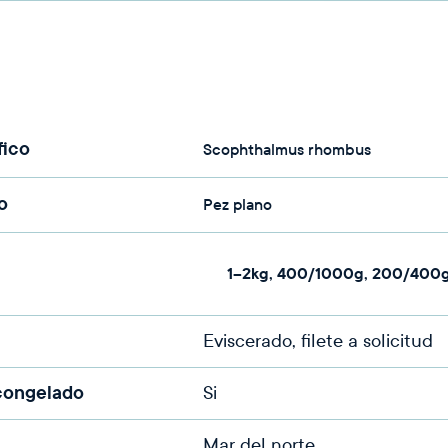
fico
Scophthalmus rhombus
o
Pez plano
1–2kg, 400/1000g, 200/400
Eviscerado, filete a solicitud
 congelado
Si
Mar del norte