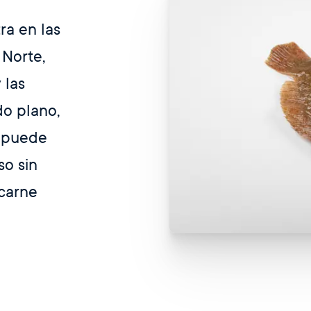
ra en las
 Norte,
 las
do plano,
e puede
so sin
 carne