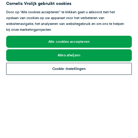
Cornelis Vrolijk gebruikt cookies
Door op “Alle cookies accepteren” te klikken gaat u akkoord met het
opslaan van cookies op uw apparaat voor het verbeteren van
Stagione del pesce
websitenavigatie, het analyseren van websitegebruik en om ons te helpen
bij onze marketingprojecten.
In questa panoramica puoi vedere quando il rombo
Alle cookies accepteren
soaso è al suo meglio. Il rombo soaso raggiunge il suo
picco da estate fino a febbraio dell’anno successivo, ma
Alles afwijzen
è disponibile tutto l’anno.
Cookie-instellingen
Gen
Feb
Mar
Apr
Mag
Giu
Lug
Ago
Set
Ott
Nov
Dic
Stagione chiusa
Pesce con uovo
Pesce magro
Qualità ottima