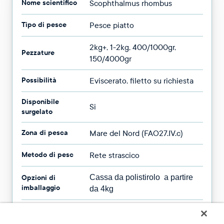
Nome scientifico
Scophthalmus rhombus
Tipo di pesce
Pesce piatto
2kg+, 1-2kg, 400/1000gr,
Pezzature
150/4000gr
Possibilità
Eviscerato, filetto su richiesta
Disponibile
Si
surgelato
Zona di pesca
Mare del Nord (FAO27.IV.c)
Metodo di pesc
Rete strascico
Opzioni di
Cassa da polistirolo a partire
imballaggio
da 4kg
Disponibilità
Tutto l'anno