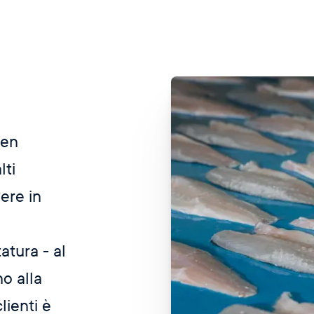
ben
lti
vere in
atura - al
o alla
lienti è