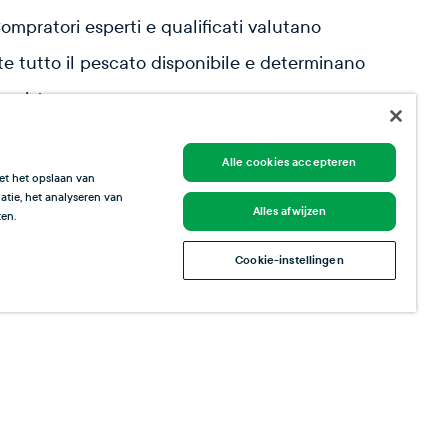
ompratori esperti e qualificati valutano
e tutto il pescato disponibile e determinano
cquistare.
re la qualità, garantiamo una catena del
Alle cookies accepteren
terrotta, mantenendo il pesce a una
et het opslaan van
tie, het analyseren van
 intorno a 0 °C.
Alles afwijzen
en.
Cookie-instellingen