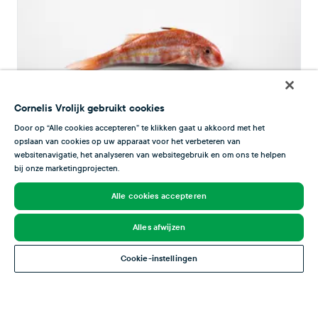
Cornelis Vrolijk gebruikt cookies
Door op “Alle cookies accepteren” te klikken gaat u akkoord met het
opslaan van cookies op uw apparaat voor het verbeteren van
websitenavigatie, het analyseren van websitegebruik en om ons te helpen
Triglia di scoglio
bij onze marketingprojecten.
La triglia ha un sapore dolce che ricorda quello
Alle cookies accepteren
dei crostacei, come i gamberi.
Alles afwijzen
Leggi di più
Cookie-instellingen
Fresco
Surgelato