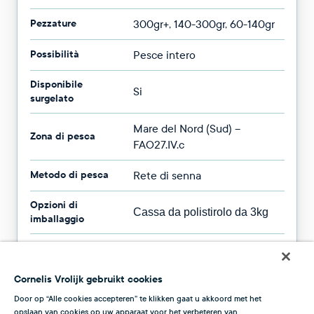
Pezzature
300gr+, 140-300gr, 60-140gr
Possibilità
Pesce intero
Disponibile
Si
surgelato
Mare del Nord (Sud) –
Zona di pesca
FAO27.IV.c
Metodo di pesca
Rete di senna
Opzioni di
Cassa da polistirolo da 3kg
imballaggio
Disponibilità
Tutto l'anno
Cornelis Vrolijk gebruikt cookies
Door op “Alle cookies accepteren” te klikken gaat u akkoord met het
opslaan van cookies op uw apparaat voor het verbeteren van