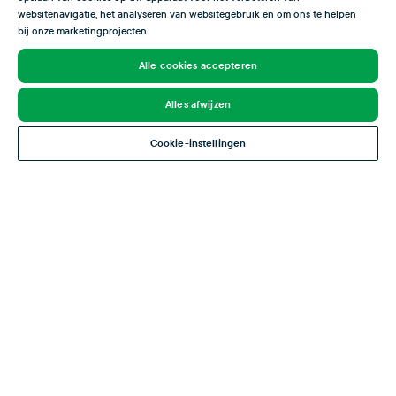
Stagione del pesce
websitenavigatie, het analyseren van websitegebruik en om ons te helpen
bij onze marketingprojecten.
In questa panoramica puoi vedere quando la triglia
Alle cookies accepteren
rossa è al suo meglio. La triglia rossa raggiunge il picco
in autunno, ma è disponibile tutto l’anno.
Alles afwijzen
Gen
Feb
Mar
Apr
Mag
Giu
Lug
Ago
Sett
Ott
Nov
Dic
Cookie-instellingen
Stagione chiusa
Pesce con uovo
Pesce magro
Qualità ottima