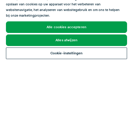
opslaan van cookies op uw apparaat voor het verbeteren van
websitenavigatie, het analyseren van websitegebruik en om ons te helpen
Stagione del pesce
bij onze marketingprojecten.
In questa panoramica puoi vedere quando il branzino è al suo meglio. Il
Alle cookies accepteren
branzino raggiunge il suo picco in primavera e in estate, ma è disponibile
tutto l’anno.
Alles afwijzen
Gen
Feb
Mar
Apr
Mag
Giu
Lug
Ago
Set
Ott
Nov
Dic
Cookie-instellingen
Stagione chiusa
Pesce con uovo
Pesce magro
Qualità ottima