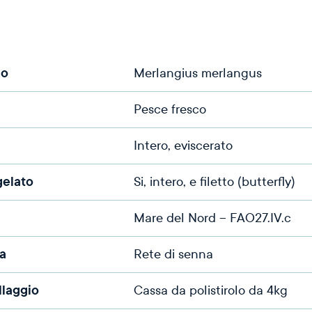
co
Merlangius merlangus
Pesce fresco
Intero, eviscerato
gelato
Si, intero, e filetto (butterfly)
Mare del Nord – FAO27.IV.c
a
Rete di senna
llaggio
Cassa da polistirolo da 4kg