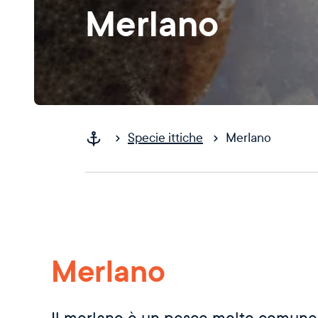
Merlano
Specie ittiche
Merlano
Merlano