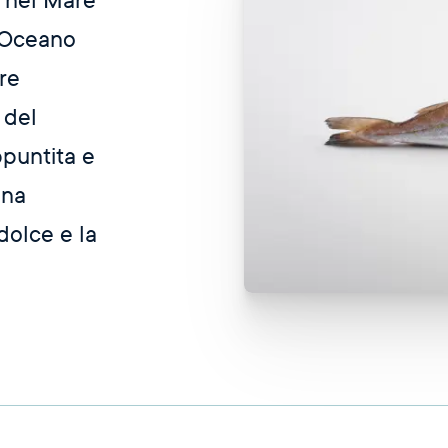
 nel Mare
l’Oceano
ore
 del
ppuntita e
nna
dolce e la