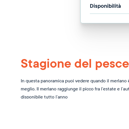
Disponibilità
Stagione del pesce
In questa panoramica puoi vedere quando il merlano è
meglio. Il merlano raggiunge il picco fra l’estate e l’a
disponibile tutto l’anno
Gen
Feb
Mar
Apr
Mag
Giu
Lug
Ago
Set
O