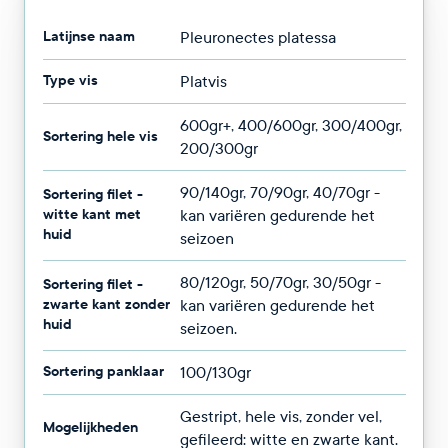
Latijnse naam
Pleuronectes platessa
Type vis
Platvis
600gr+, 400/600gr, 300/400gr,
Sortering hele vis
200/300gr
90/140gr, 70/90gr, 40/70gr -
Sortering filet -
witte kant met
kan variëren gedurende het
huid
seizoen
80/120gr, 50/70gr, 30/50gr -
Sortering filet -
zwarte kant zonder
kan variëren gedurende het
huid
seizoen.
Sortering panklaar
100/130gr
Gestript, hele vis, zonder vel,
Mogelijkheden
gefileerd: witte en zwarte kant.