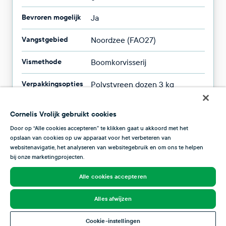
Bevroren mogelijk
Ja
Vangstgebied
Noordzee (FAO27)
Vismethode
Boomkorvisserij
Verpakkingsopties
Polystyreen dozen 3 kg
Beschikbaarheid
Het hele jaar door
Cornelis Vrolijk gebruikt cookies
Door op “Alle cookies accepteren” te klikken gaat u akkoord met het
opslaan van cookies op uw apparaat voor het verbeteren van
websitenavigatie, het analyseren van websitegebruik en om ons te helpen
bij onze marketingprojecten.
Seizoen
Alle cookies accepteren
In dit overzicht zie je wanneer de schol op zijn best is. De schol kent zijn
hoogtepunt vanaf de zomer tot oktober, maar is het hele jaar door
Alles afwijzen
verkrijgbaar. De vis is in het najaar het lekkers, wanneer hij goed vet is.
Cookie-instellingen
De schol wordt voornamelijk gevangen in de centrale en zuidelijke