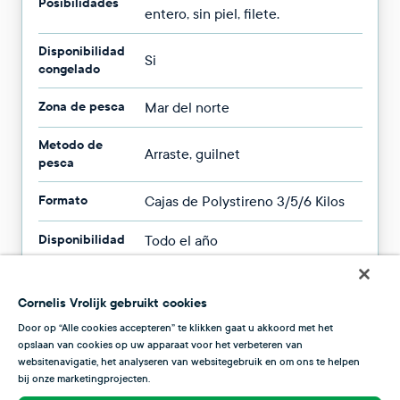
Posibilidades
entero, sin piel, filete.
Disponibilidad
Si
congelado
Zona de pesca
Mar del norte
Metodo de
Arraste, guilnet
pesca
Formato
Cajas de Polystireno 3/5/6 Kilos
Disponibilidad
Todo el año
Cornelis Vrolijk gebruikt cookies
Door op “Alle cookies accepteren” te klikken gaat u akkoord met het
Estación
opslaan van cookies op uw apparaat voor het verbeteren van
websitenavigatie, het analyseren van websitegebruik en om ons te helpen
En este resumen puedes controlar la epoca ideal de Lenguado. Aunque
bij onze marketingprojecten.
está disponible todo el año se alcanza su calidad y sabor optimal en