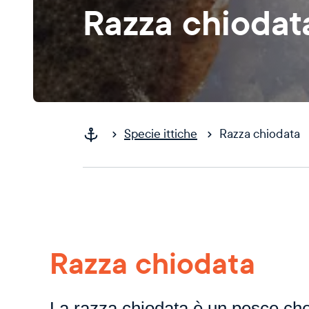
Razza chiodat
Specie ittiche
Razza chiodata
Razza chiodata
La razza chiodata è un pesce ch