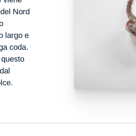
 del Nord
o
o largo e
nga coda.
 questo
dal
lce.