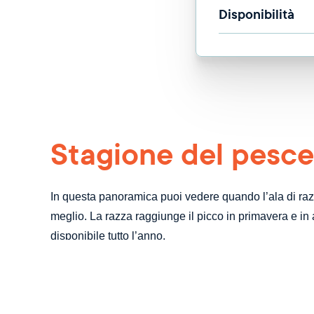
Disponibilità
Stagione del pesce
In questa panoramica puoi vedere quando l’ala di raz
meglio. La razza raggiunge il picco in primavera e in
disponibile tutto l’anno.
Gen
Feb
Mar
Apr
Mag
Giu
Lug
Ago
Set
O