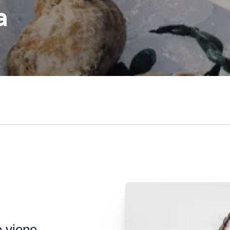
a
e viene