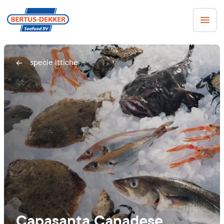
specie ittiche
Capasanta Canadese